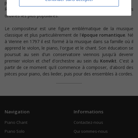
pour
chorales
.
Retrouvez ci-dessous les
partitions
de quelques une de ses
œuvres les plus populaires.
Le compositeur est une figure emblématique de la musique
classique et plus particulièrement de l'
époque romantique
. Né
à Vienne en 1797 il est formé à la musique dans sa famille où il
apprend le violon, le piano, l'orgue et le chant. Son éducation se
poursuit au sein d'un conservatoire viennois jusqu'à devenir
premier violon et chef d'orchestre au sein du
Konvikt
. C'est à
partir de ce moment qu'il commence à composer, d'abord des
pièces pour piano, des lieder, puis pour des ensembles à cordes.
Navigation
Informations
Piano Chant
Contactez-nous
Piano Solo
Qui sommes-nous