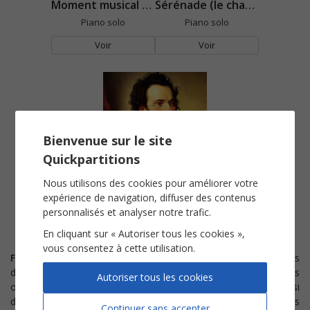
Moment musical n°5
Sérénade (le chant du cygne)
Piano solo
Piano solo
Voir
Voir
Bienvenue sur le site
Quickpartitions
Valse en Si mineur
Nous utilisons des cookies pour améliorer votre
expérience de navigation, diffuser des contenus
Piano solo
personnalisés et analyser notre trafic.
Voir
En cliquant sur « Autoriser tous les cookies »,
vous consentez à cette utilisation.
Franz Schubert
est l'un des compositeurs les plus prolifiques
du XIXe siècle. Son répertoire compte principalement des
Autoriser tous les cookies
œuvres pour
musique de chambre
mais on dénombre aussi
des compositions pour
piano
, des
symphonies
et des chants
Continuer sans accepter