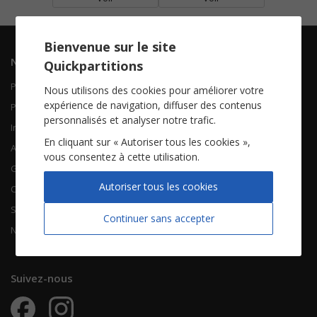
Bienvenue sur le site
Navigation
Informations
Quickpartitions
Piano Chant
Contactez-nous
Nous utilisons des cookies pour améliorer votre
expérience de navigation, diffuser des contenus
Piano Solo
Qui sommes-nous
personnalisés et analyser notre trafic.
Instruments solistes
FAQ
En cliquant sur « Autoriser tous les cookies »,
Accordéon
vous consentez à cette utilisation.
Guitare
À propos
Autoriser tous les cookies
Chorales
CGV
Songbooks
Mentions légales
Continuer sans accepter
Nouvelles partitions
Vie privée
Suivez-nous