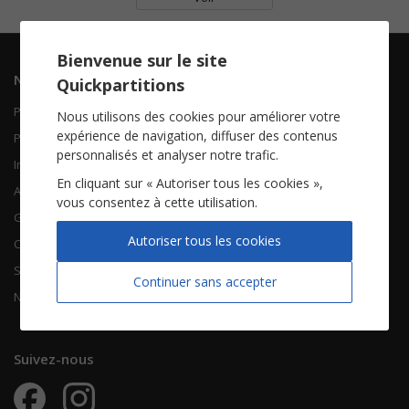
Bienvenue sur le site
Navigation
Informations
Quickpartitions
Piano Chant
Contactez-nous
Nous utilisons des cookies pour améliorer votre
expérience de navigation, diffuser des contenus
Piano Solo
Qui sommes-nous
personnalisés et analyser notre trafic.
Instruments solistes
FAQ
En cliquant sur « Autoriser tous les cookies »,
Accordéon
vous consentez à cette utilisation.
Guitare
À propos
Autoriser tous les cookies
Chorales
CGV
Songbooks
Mentions légales
Continuer sans accepter
Nouvelles partitions
Vie privée
Suivez-nous