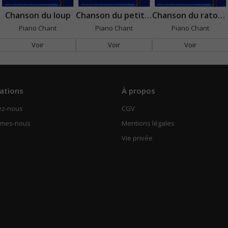
Chanson du loup
Chanson du petit caillou
Chanson du raton-laveur rêveur
Piano Chant
Piano Chant
Piano Chant
Voir
Voir
Voir
ations
À propos
ez-nous
CGV
mmes-nous
Mentions légales
Vie privée