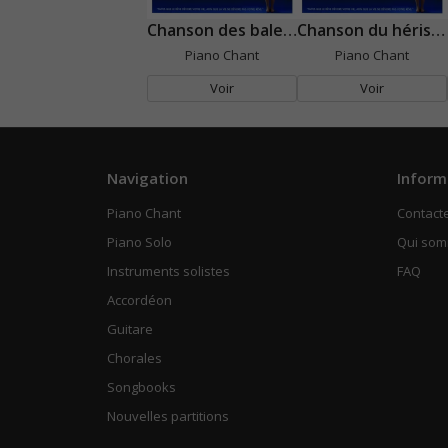
Chanson des baleines de parapluie
Chanson du hérisson
Piano Chant
Piano Chant
Voir
Voir
Navigation
Inform
Piano Chant
Contact
Piano Solo
Qui so
Instruments solistes
FAQ
Accordéon
Guitare
Chorales
Songbooks
Nouvelles partitions