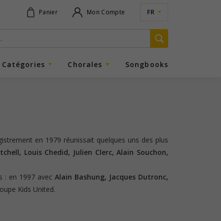
FR
Panier
Mon Compte
Catégories
Chorales
Songbooks
gistrement en 1979 réunissait quelques uns des plus
chell, Louis Chedid, Julien Clerc, Alain Souchon,
is : en 1997 avec
Alain Bashung, Jacques Dutronc,
oupe Kids United.