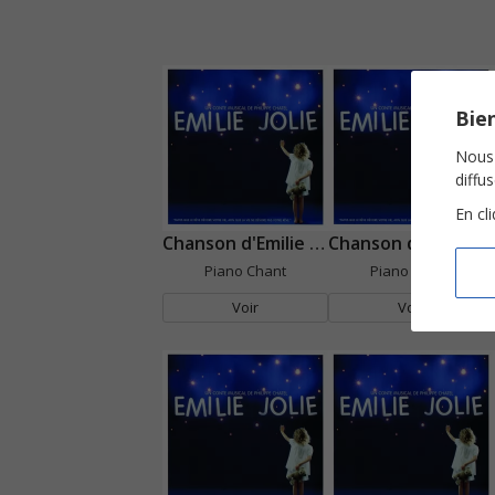
Bien
Nous 
diffu
En cl
Chanson d'Emilie Jolie et du grand oiseau
Chanson de l'autruche
Piano Chant
Piano Chant
Voir
Voir