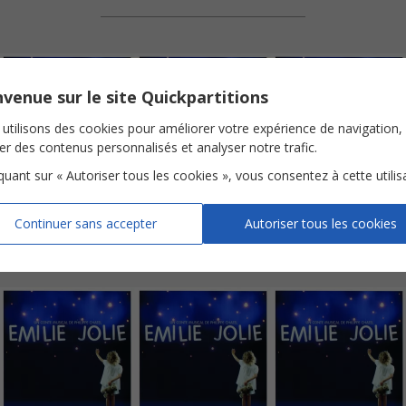
venue sur le site Quickpartitions
utilisons des cookies pour améliorer votre expérience de navigation,
ser des contenus personnalisés et analyser notre trafic.
iquant sur « Autoriser tous les cookies », vous consentez à cette utilis
Chanson de l'extra-terrestre
Chanson de l'horloge d'Emilie Jolie
Chanson de la petite fille dans la chambre vide
Piano Chant
Piano Chant
Piano Chant
Continuer sans accepter
Autoriser tous les cookies
Voir
Voir
Voir