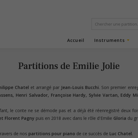
Accueil
Instruments
Partitions de Emilie Jolie
hilippe Chatel
et arrangé par
Jean-Louis Bucchi
. Son premier enre
ssens, Henri Salvador, Françoise Hardy, Sylvie Vartan, Eddy Mit
fant, le conte ne se démode pas et a déjà été réenregistré deux fo
et Florent Pagny
puis en 2018 avec dans le rôle d'Emilie
Gloria
du gr
ravers de nos
partitions pour piano
de ce succès de
Luc Chatel
.