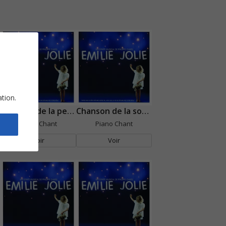
ation.
Chanson de la petite fleur triste
Chanson de la sorcière
Piano Chant
Piano Chant
Voir
Voir