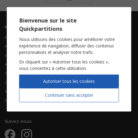
Bienvenue sur le site
Navigation
Informations
Quickpartitions
Piano Chant
Contactez-nous
Nous utilisons des cookies pour améliorer votre
expérience de navigation, diffuser des contenus
Piano Solo
Qui sommes-nous
personnalisés et analyser notre trafic.
Instruments solistes
FAQ
En cliquant sur « Autoriser tous les cookies »,
Accordéon
vous consentez à cette utilisation.
Guitare
À propos
Autoriser tous les cookies
Chorales
CGV
Songbooks
Mentions légales
Continuer sans accepter
Nouvelles partitions
Vie privée
Suivez-nous