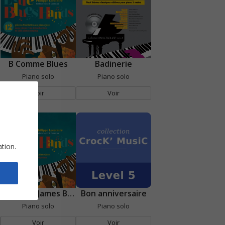
B Comme Blues
Badinerie
Piano solo
Piano solo
Voir
Voir
ation.
Blues for James Bond
Bon anniversaire
Piano solo
Piano solo
Voir
Voir