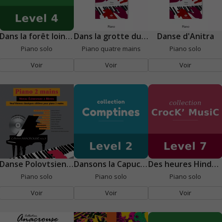
Dans la forêt lointaine
Dans la grotte du roi de la montagne
Danse d'Anitra
Piano solo
Piano quatre mains
Piano solo
Voir
Voir
Voir
Danse Polovtsienne N°17
Dansons la Capucine
Des heures Hindoues
Piano solo
Piano solo
Piano solo
Voir
Voir
Voir