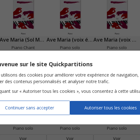
Ave Maria (Sol Majeur)
Ave Maria (voix élevées)
Ave Maria (voix moyennes)
Piano Chant
Piano solo
Piano solo
Voir
Voir
Voir
venue sur le site Quickpartitions
utilisons des cookies pour améliorer votre expérience de navigation,
ser des contenus personnalisés et analyser notre trafic.
iquant sur « Autoriser tous les cookies », vous consentez à cette utilis
Continuer sans accepter
Autoriser tous les cookies
Belle
Berceuse de Brahms
Blue Cacahuète
Piano solo
Piano solo
Piano solo
Voir
Voir
Voir