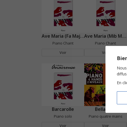
Ave Maria (Fa Majeur)
Ave Maria (Mib Majeur)
Piano Chant
Piano Chant
Voir
Voir
Bien
Nous 
diffu
En cl
Barcarolle
Bella Ciao
Piano solo
Piano quatre mains
Voir
Voir