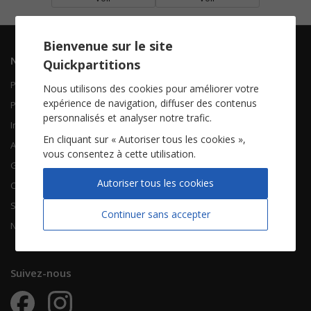
Bienvenue sur le site
Navigation
Informations
Quickpartitions
Piano Chant
Contactez-nous
Nous utilisons des cookies pour améliorer votre
expérience de navigation, diffuser des contenus
Piano Solo
Qui sommes-nous
personnalisés et analyser notre trafic.
Instruments solistes
FAQ
En cliquant sur « Autoriser tous les cookies »,
Accordéon
vous consentez à cette utilisation.
Guitare
À propos
Autoriser tous les cookies
Chorales
CGV
Songbooks
Mentions légales
Continuer sans accepter
Nouvelles partitions
Vie privée
Suivez-nous