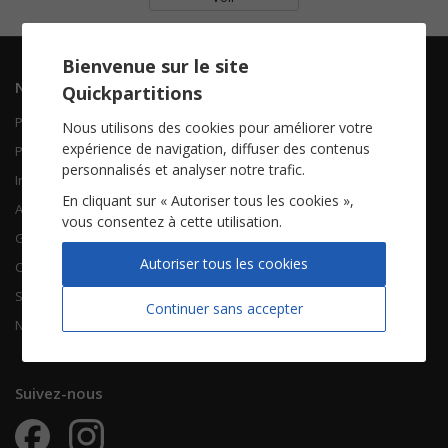
Bienvenue sur le site
Navigation
Informations
Quickpartitions
Piano Chant
Contactez-nous
Nous utilisons des cookies pour améliorer votre
expérience de navigation, diffuser des contenus
Piano Solo
Qui sommes-nous
personnalisés et analyser notre trafic.
Instruments solistes
FAQ
En cliquant sur « Autoriser tous les cookies »,
Accordéon
vous consentez à cette utilisation.
Guitare
À propos
Autoriser tous les cookies
Chorales
CGV
Songbooks
Mentions légales
Continuer sans accepter
Nouvelles partitions
Vie privée
Suivez-nous