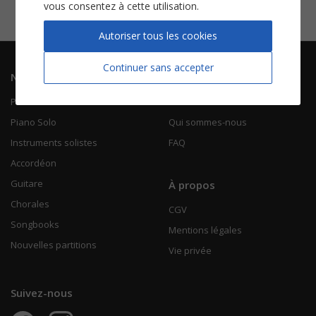
vous consentez à cette utilisation.
Autoriser tous les cookies
Continuer sans accepter
Navigation
Informations
Piano Chant
Contactez-nous
Piano Solo
Qui sommes-nous
Instruments solistes
FAQ
Accordéon
Guitare
À propos
Chorales
CGV
Songbooks
Mentions légales
Nouvelles partitions
Vie privée
Suivez-nous