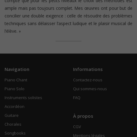
compte que pour les petits niveaux le choix des méthodes est
ample mais pas toujours complet. Mes œuvres ont pour but de
concilier une double exigence : celle de résoudre des problèmes
techniques sans délaisser l’aspect ludique et le plaisir musical de
l’élève. »
Navigation
Informations
Piano Chant
Contactez-nous
Piano Solo
Qui sommes-nous
Instruments solistes
FAQ
Accordéon
Guitare
À propos
Chorales
CGV
Songbooks
Mentions légales