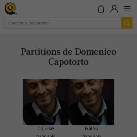
Partitions de Domenico
Capotorto
Course
Galop
Piano solo
Piano solo