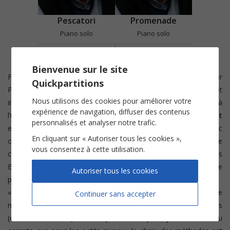
Pescatori
Promenade
Piano solo
Piano solo
Voir
Voir
Bienvenue sur le site
Formé au
conservatoire N. Piccinni de Bari
il obtient le 1er
Quickpartitions
Prix en 1993. Lauréat de nombreux concours nationaux et
Nous utilisons des cookies pour améliorer votre
internationaux. En 1995 il s’installe à Paris où il obtient à
expérience de navigation, diffuser des contenus
l’unanimité le diplôme supérieur de l’
Ecole Normale A. Cortot
personnalisés et analyser notre trafic.
et du C.N.R de Boulogne Billancourt. Il se produit en soliste avec
En cliquant sur « Autoriser tous les cookies »,
orchestre, en récital et avec plusieurs formations de musique de
vous consentez à cette utilisation.
chambre. Il enregistre des CD pédagogiques pour les éditions
Billaudot, compose et publie un recueil de 15 morceaux de
Autoriser tous les cookies
piano
Simple Parcours
dédié à ses élèves :
«
Professeur de piano
depuis 25 ans (dont 20 en France), je
Continuer sans accepter
me suis surtout intéressé à l’apprentissage des débutants
(enfants et adultes). Avec l’expérience acquise, je me suis rendu