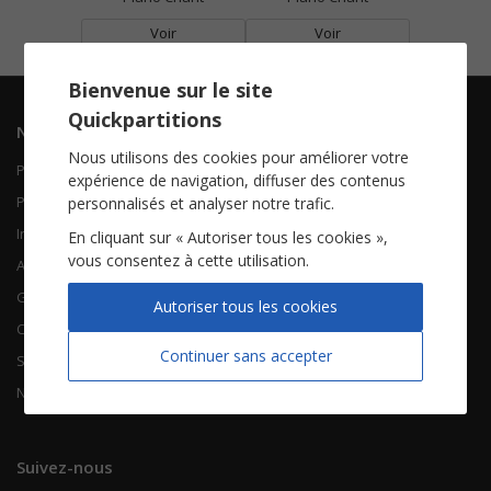
Voir
Voir
Bienvenue sur le site
Quickpartitions
Navigation
Informations
Nous utilisons des cookies pour améliorer votre
Piano Chant
Contactez-nous
expérience de navigation, diffuser des contenus
Piano Solo
Qui sommes-nous
personnalisés et analyser notre trafic.
Instruments solistes
FAQ
En cliquant sur « Autoriser tous les cookies »,
vous consentez à cette utilisation.
Accordéon
Guitare
À propos
Autoriser tous les cookies
Chorales
CGV
Continuer sans accepter
Songbooks
Mentions légales
Nouvelles partitions
Vie privée
Suivez-nous