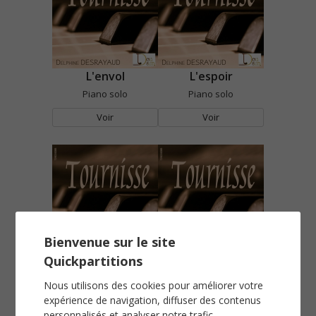
L'envol
L'espoir
Piano solo
Piano solo
Voir
Voir
Bienvenue sur le site
Parade
Sérénité
Quickpartitions
Piano solo
Piano solo
Nous utilisons des cookies pour améliorer votre
Voir
Voir
expérience de navigation, diffuser des contenus
personnalisés et analyser notre trafic.