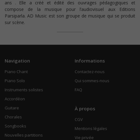
ans . Elle a créé et édité des ouvrages pédagogiques et
compose de la musique pour l’audiovisuel aux Editions
Parsiparla. AD Music est son groupe de musique qui se produit
sur scène.
Navigation
Informations
Piano Chant
Contactez-nous
Piano Solo
Qui sommes-nous
Instruments solistes
FAQ
Accordéon
Guitare
À propos
Chorales
CGV
Songbooks
Mentions légales
Nouvelles partitions
Vie privée