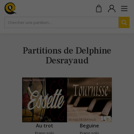
Partitions de Delphine
Desrayaud
Au trot
Beguine
Piano solo
Piano solo