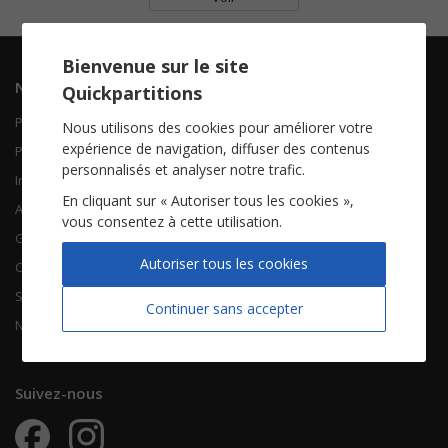
Bienvenue sur le site
Navigation
Informations
Quickpartitions
Piano Chant
Contactez-nous
Nous utilisons des cookies pour améliorer votre
expérience de navigation, diffuser des contenus
Piano Solo
Qui sommes-nous
personnalisés et analyser notre trafic.
Instruments solistes
FAQ
En cliquant sur « Autoriser tous les cookies »,
Accordéon
vous consentez à cette utilisation.
Guitare
À propos
Autoriser tous les cookies
Chorales
CGV
Songbooks
Mentions légales
Continuer sans accepter
Nouvelles partitions
Vie privée
Suivez-nous