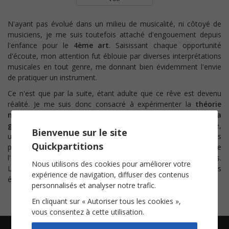
N'ayant pas évolué dans un milieu de musicalité, ni côtoyé de
musiciens, je me suis toutefois attaché d'engouement depuis
l'enfance pour le
4ème art
. Saisissant chaque opportunité
d'écoute, mon attention fut éblouie par diverses interprétations
musicales en tout genre, me donnant bien évidemment l'envie
de pratiquer un instrument.
Ce n'est que par la suite, étant adulte que ce rêve est devenu
réalité. Je me suis donc consacré à expérimenter la
théorie
musicale
tout en m'adonnant à mes instruments de choix :
la
guitare et le piano
. Une réelle liberté m'est apparue, un refuge,
Bienvenue sur le site
un repos de moi-même me laissant l'avantage d'exprimer mes
Quickpartitions
plus profondes émotions ressenties de la vie, de
l'environnement qui m'entoure, par de simples mélodies.
Nous utilisons des cookies pour améliorer votre
L'émotion qui est submergée par l'acuité de nos sens
expérience de navigation, diffuser des contenus
également nommée l'âme poétique.
personnalisés et analyser notre trafic.
En cliquant sur « Autoriser tous les cookies »,
vous consentez à cette utilisation.