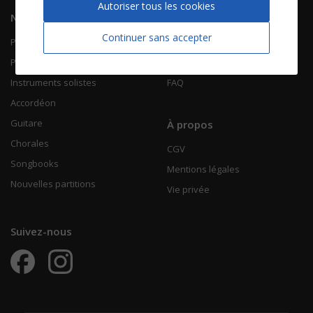
Autoriser tous les cookies
Navigation
Informations
Continuer sans accepter
Piano Chant
Contactez-nous
Piano Solo
Qui sommes-nous
Instruments solistes
FAQ
Accordéon
Guitare
À propos
Chorales
CGV
Songbooks
Mentions légales
Nouvelles partitions
Vie privée
Suivez-nous