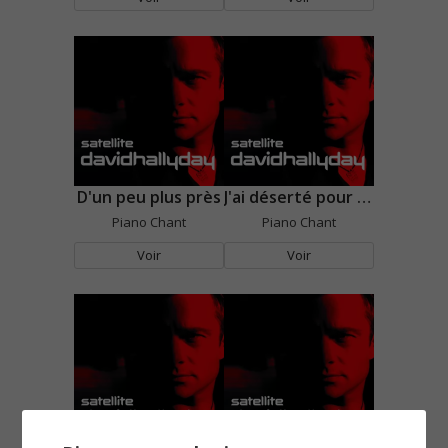
D'un peu plus près
J'ai déserté pour un ange
Piano Chant
Piano Chant
Voir
Voir