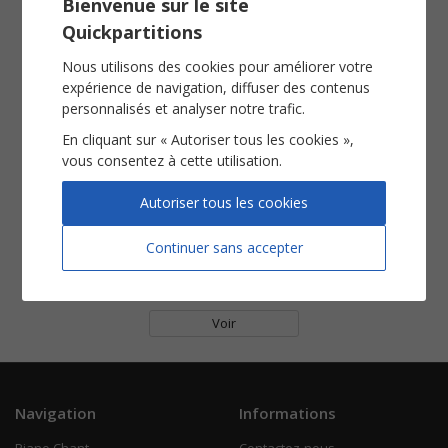
Bienvenue sur le site
Le défi
Pardonnez-moi
Quickpartitions
Piano Chant
Piano Chant
Voir
Voir
Nous utilisons des cookies pour améliorer votre
expérience de navigation, diffuser des contenus
personnalisés et analyser notre trafic.
En cliquant sur « Autoriser tous les cookies »,
vous consentez à cette utilisation.
Autoriser tous les cookies
Continuer sans accepter
Satellite
Piano Chant
Voir
Navigation
Informations
Piano Chant
Contactez-nous