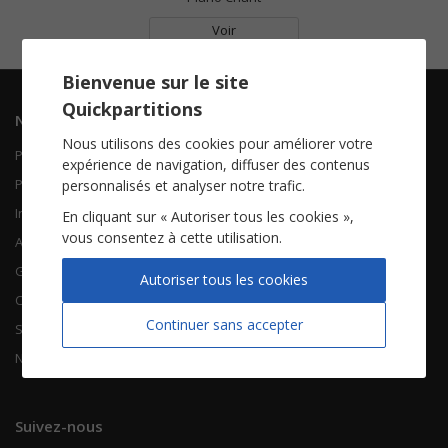
Voir
Bienvenue sur le site
Quickpartitions
Navigation
Informations
Nous utilisons des cookies pour améliorer votre
Piano Chant
Contactez-nous
expérience de navigation, diffuser des contenus
Piano Solo
Qui sommes-nous
personnalisés et analyser notre trafic.
Instruments solistes
FAQ
En cliquant sur « Autoriser tous les cookies »,
vous consentez à cette utilisation.
Accordéon
Guitare
À propos
Autoriser tous les cookies
Chorales
CGV
Continuer sans accepter
Songbooks
Mentions légales
Nouvelles partitions
Vie privée
Suivez-nous