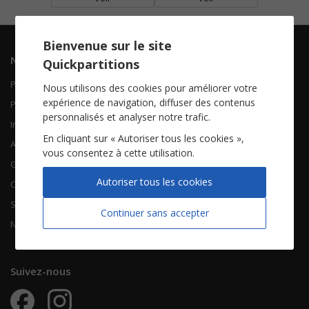
Bienvenue sur le site
Navigation
Informations
Quickpartitions
Piano Chant
Contactez-nous
Nous utilisons des cookies pour améliorer votre
expérience de navigation, diffuser des contenus
Piano Solo
Qui sommes-nous
personnalisés et analyser notre trafic.
Instruments solistes
FAQ
En cliquant sur « Autoriser tous les cookies »,
Accordéon
vous consentez à cette utilisation.
Guitare
À propos
Autoriser tous les cookies
Chorales
CGV
Songbooks
Mentions légales
Continuer sans accepter
Nouvelles partitions
Vie privée
Suivez-nous