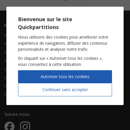
Bienvenue sur le site
Navigation
Informations
Quickpartitions
Piano Chant
Contactez-nous
Nous utilisons des cookies pour améliorer votre
expérience de navigation, diffuser des contenus
Piano Solo
Qui sommes-nous
personnalisés et analyser notre trafic.
Instruments solistes
FAQ
En cliquant sur « Autoriser tous les cookies »,
Accordéon
vous consentez à cette utilisation.
Guitare
À propos
Autoriser tous les cookies
Chorales
CGV
Songbooks
Mentions légales
Continuer sans accepter
Nouvelles partitions
Vie privée
Suivez-nous