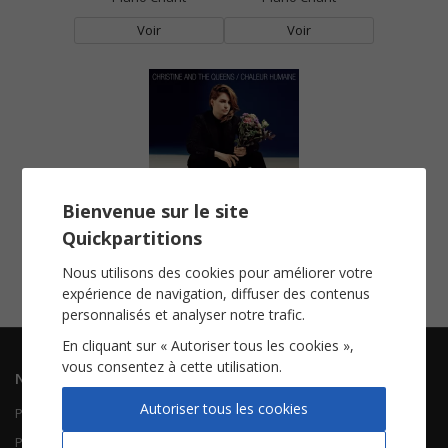
Voir
Voir
Bienvenue sur le site
Saint Claude
Quickpartitions
Piano Chant
Nous utilisons des cookies pour améliorer votre
Voir
expérience de navigation, diffuser des contenus
personnalisés et analyser notre trafic.
En cliquant sur « Autoriser tous les cookies »,
vous consentez à cette utilisation.
Navigation
Informations
Autoriser tous les cookies
Piano Chant
Contactez-nous
Piano Solo
Qui sommes-nous