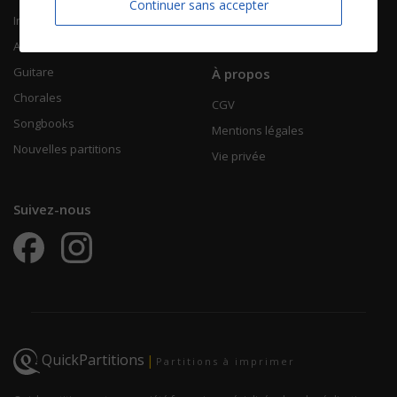
Continuer sans accepter
Instruments solistes
FAQ
Accordéon
Guitare
À propos
Chorales
CGV
Songbooks
Mentions légales
Nouvelles partitions
Vie privée
Suivez-nous
QuickPartitions
|
Partitions à imprimer