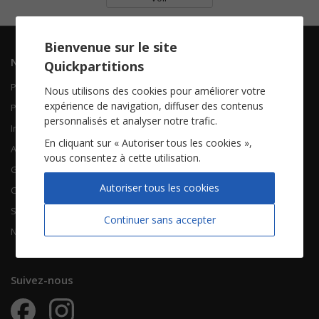
Bienvenue sur le site
Navigation
Informations
Quickpartitions
Piano Chant
Contactez-nous
Nous utilisons des cookies pour améliorer votre
expérience de navigation, diffuser des contenus
Piano Solo
Qui sommes-nous
personnalisés et analyser notre trafic.
Instruments solistes
FAQ
En cliquant sur « Autoriser tous les cookies »,
Accordéon
vous consentez à cette utilisation.
Guitare
À propos
Autoriser tous les cookies
Chorales
CGV
Songbooks
Mentions légales
Continuer sans accepter
Nouvelles partitions
Vie privée
Suivez-nous