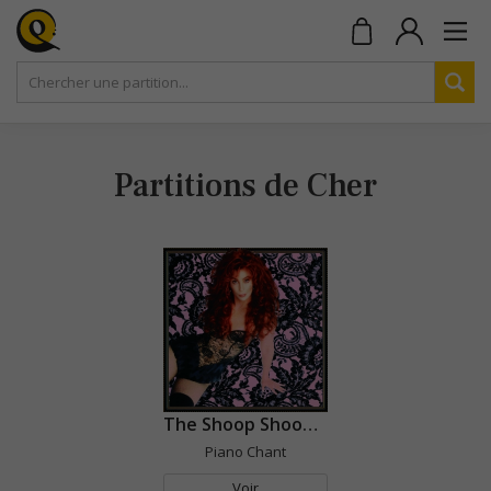
Partitions de Cher
The Shoop Shoop Song (It's In His Kiss)
Piano Chant
Voir