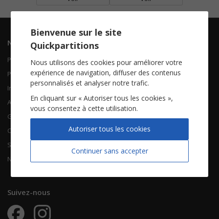
Bienvenue sur le site
Navigation
Informations
Quickpartitions
Piano Chant
Contactez-nous
Nous utilisons des cookies pour améliorer votre
expérience de navigation, diffuser des contenus
Piano Solo
Qui sommes-nous
personnalisés et analyser notre trafic.
Instruments solistes
FAQ
En cliquant sur « Autoriser tous les cookies »,
Accordéon
vous consentez à cette utilisation.
Guitare
À propos
Autoriser tous les cookies
Chorales
CGV
Songbooks
Mentions légales
Continuer sans accepter
Nouvelles partitions
Vie privée
Suivez-nous