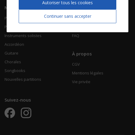
Autoriser tous les cookies
Navigation
Informations
Continuer sans accepter
Piano Chant
Contactez-nous
Piano Solo
Qui sommes-nous
Instruments solistes
FAQ
Accordéon
Guitare
À propos
Chorales
CGV
Songbooks
Mentions légales
Nouvelles partitions
Vie privée
Suivez-nous