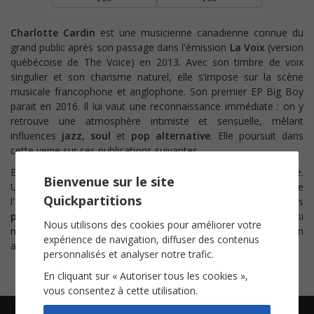
Charlotte Cardin
est une musicienne canadienne connue du
grand public après son passage dans l'émission
La Voix
(v
ersion
québécoise de The Voice) en 2013.
Avec son timbre de voix
singulier et son charisme naturel, elle s’impose sur la scène
musicale francophone et anglophone.
Son premier EP Big Boy
parait en 2016. Il lui vaut une reconnaissance immédiate : on y
retrouve une atmosphère intimiste et sensuelle, mêlant
influences
jazz
,
soul
et
pop alternative
. Elle poursuit dans
cette veine sur ses publications suivantes.
En 2025, le titre
Feel Good
la porte sur le devant de la scène.
Bienvenue sur le site
Une chanson née "d'un heureux hasard" comme le confie
Quickpartitions
l'artiste. Nous sommes ravis de vous proposer ici nos
partitions de la version acoustique
du titre ! Découvrez aussi
Nous utilisons des cookies pour améliorer votre
notre partition du titre
Tant pis pour elle
, en version
expérience de navigation, diffuser des contenus
acoustique également.
personnalisés et analyser notre trafic.
En cliquant sur « Autoriser tous les cookies »,
vous consentez à cette utilisation.