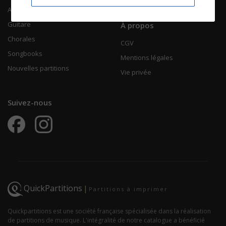
Accordéon
Guitare
À propos
Chorales
CGV
Songbooks
Mentions légales
Nouvelles partitions
Vie privée
Suivez-nous
QuickPartitions
|
Partitions à imprimer
Quickpartitions est une société française spécialisée dans la réalisation
de partitions de musique. L'intégralité de notre catalogue a bénéficié