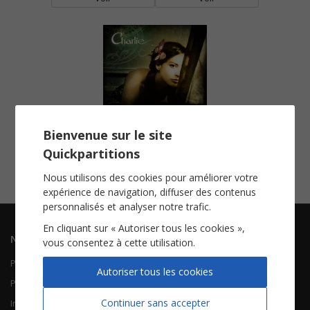
Bienvenue sur le site
Menteur
Quickpartitions
Piano Chant
Voir
Nous utilisons des cookies pour améliorer votre
expérience de navigation, diffuser des contenus
personnalisés et analyser notre trafic.
En cliquant sur « Autoriser tous les cookies »,
Navigation
Informations
vous consentez à cette utilisation.
Piano Chant
Contactez-nous
Autoriser tous les cookies
Piano Solo
Qui sommes-nous
Continuer sans accepter
Instruments solistes
FAQ