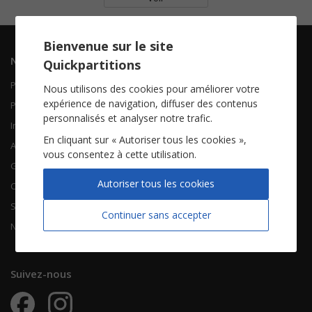
Bienvenue sur le site
Navigation
Informations
Quickpartitions
Piano Chant
Contactez-nous
Nous utilisons des cookies pour améliorer votre
expérience de navigation, diffuser des contenus
Piano Solo
Qui sommes-nous
personnalisés et analyser notre trafic.
Instruments solistes
FAQ
En cliquant sur « Autoriser tous les cookies »,
Accordéon
vous consentez à cette utilisation.
Guitare
À propos
Autoriser tous les cookies
Chorales
CGV
Songbooks
Mentions légales
Continuer sans accepter
Nouvelles partitions
Vie privée
Suivez-nous