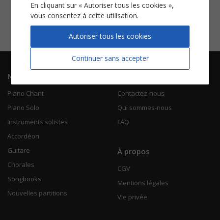
Pourquoi pas
En cliquant sur « Autoriser tous les cookies »,
vous consentez à cette utilisation.
Piano Chant
Voir
Autoriser tous les cookies
Continuer sans accepter
Navigation
Informations
Piano Chant
Contactez-nous
Piano Solo
Qui sommes-nous
Instruments solistes
FAQ
Accordéon
Guitare
À propos
Chorales
CGV
Songbooks
Mentions légales
Nouvelles partitions
Vie privée