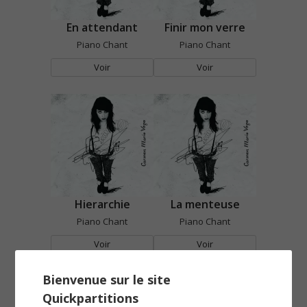
En attendant
Finir mon verre
Piano Chant
Piano Chant
Voir
Voir
Hierarchie
La menteuse
Piano Chant
Piano Chant
Voir
Voir
Bienvenue sur le site
Quickpartitions