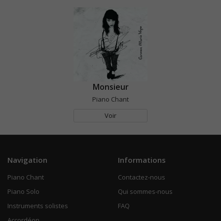
Monsieur
Piano Chant
Voir
Navigation
Informations
Piano Chant
Contactez-nous
Piano Solo
Qui sommes-nous
Instruments solistes
FAQ
Accordéon