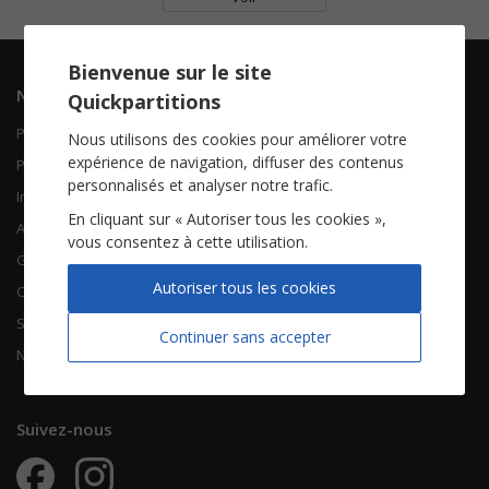
Bienvenue sur le site
Navigation
Informations
Quickpartitions
Piano Chant
Contactez-nous
Nous utilisons des cookies pour améliorer votre
expérience de navigation, diffuser des contenus
Piano Solo
Qui sommes-nous
personnalisés et analyser notre trafic.
Instruments solistes
FAQ
En cliquant sur « Autoriser tous les cookies »,
Accordéon
vous consentez à cette utilisation.
Guitare
À propos
Autoriser tous les cookies
Chorales
CGV
Songbooks
Mentions légales
Continuer sans accepter
Nouvelles partitions
Vie privée
Suivez-nous