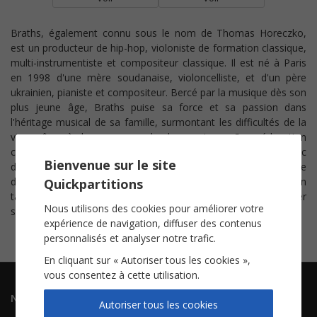
Braths, également connu sous le nom de Thomas Horeczko,
est un producteur de hip-hop, violoniste de formation classique,
multi-instrumentiste et compositeur classique. Il est né à Paris
en 1998 d'une mère soudanaise, violoncelliste, et d'un père
ukrainien, pianiste et compositeur. Bercé par la musique dès son
plus jeune âge, Braths puise sa force et sa passion dans
l'héritage musical de sa famille, surmontant les difficultés de la
vie grâce à leur amour de la musique. Son éducation
cosmopolite, marquée par diverses influences culturelles, avec
Bienvenue sur le site
des racines juives et musulmanes dans sa famille, se reflète
dans son identité multilingue de citoyen européen du monde. En
Quickpartitions
tant que musicien, il a embrassé son héritage mixte pour tracer
Nous utilisons des cookies pour améliorer votre
son propre chemin à travers divers espaces musicaux.
expérience de navigation, diffuser des contenus
personnalisés et analyser notre trafic.
En cliquant sur « Autoriser tous les cookies »,
vous consentez à cette utilisation.
Navigation
Informations
Autoriser tous les cookies