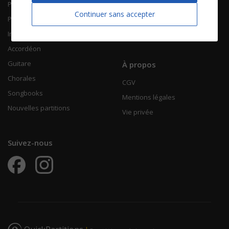
Piano Chant
Contactez-nous
Continuer sans accepter
Piano Solo
Qui sommes-nous
Instruments solistes
FAQ
Accordéon
Guitare
À propos
Chorales
CGV
Songbooks
Mentions légales
Nouvelles partitions
Vie privée
Suivez-nous