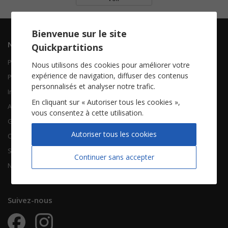
Bienvenue sur le site
Navigation
Informations
Quickpartitions
Piano Chant
Contactez-nous
Nous utilisons des cookies pour améliorer votre
expérience de navigation, diffuser des contenus
Piano Solo
Qui sommes-nous
personnalisés et analyser notre trafic.
Instruments solistes
FAQ
En cliquant sur « Autoriser tous les cookies »,
Accordéon
vous consentez à cette utilisation.
Guitare
À propos
Autoriser tous les cookies
Chorales
CGV
Songbooks
Mentions légales
Continuer sans accepter
Nouvelles partitions
Vie privée
Suivez-nous