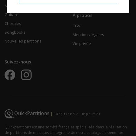
Accordéon
Guitare
À propos
Chorales
CGV
Songbooks
Mentions légales
Nouvelles partitions
Vie privée
Suivez-nous
QuickPartitions
|
Partitions à imprimer
Quickpartitions est une société française spécialisée dans la réalisation
de partitions de musique. L'intégralité de notre catalogue a bénéficié