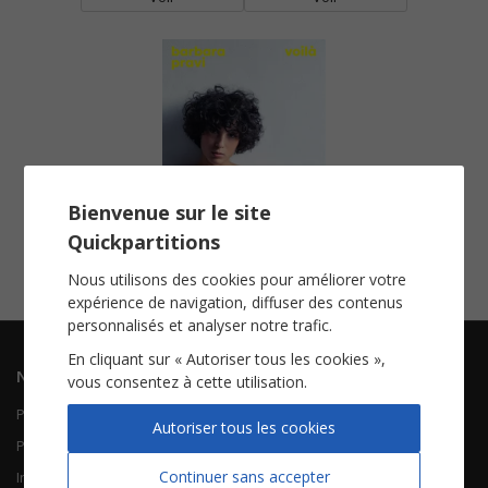
Bienvenue sur le site
Voilà
Quickpartitions
Chorale SATB
Voir
Nous utilisons des cookies pour améliorer votre
expérience de navigation, diffuser des contenus
personnalisés et analyser notre trafic.
En cliquant sur « Autoriser tous les cookies »,
Navigation
Informations
vous consentez à cette utilisation.
Piano Chant
Contactez-nous
Autoriser tous les cookies
Piano Solo
Qui sommes-nous
Continuer sans accepter
Instruments solistes
FAQ