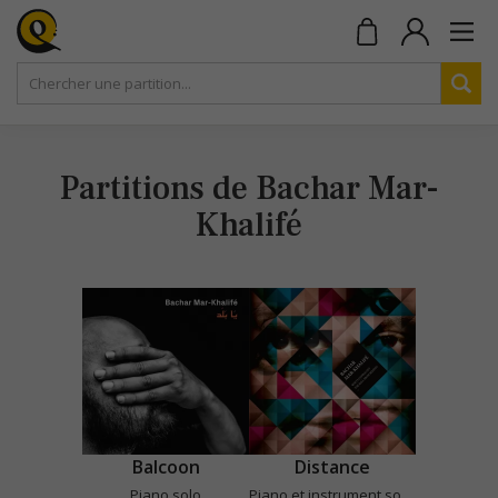
Partitions de Bachar Mar-
Khalifé
Balcoon
Distance
Piano solo
Piano et instrument soliste