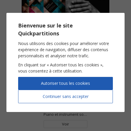
Bienvenue sur le site
Ya Nas
Yalla Tnam Nada
Quickpartitions
Piano solo
Piano solo
Nous utilisons des cookies pour améliorer votre
Voir
Voir
expérience de navigation, diffuser des contenus
personnalisés et analyser notre trafic.
En cliquant sur « Autoriser tous les cookies »,
vous consentez à cette utilisation.
Autoriser tous les cookies
Continuer sans accepter
Zakrini
Piano et instrument soliste
Voir