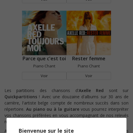
Parce que c'est toi
Rester femme
Piano Chant
Piano Chant
Voir
Voir
Les partitions des chansons d'
Axelle Red
sont sur
Quickpartitions
! Avec une douzaine d'albums sur 30 ans de
carrière, l'artiste belge compte de nombreux succès dans son
répertoire.
Au piano ou à la guitare
vous pourrez interpréter
vos chansons préférées en vous accompagnant de nos relevés
musicaux. Découvrez vite les titres disponibles !
Bienvenue sur le site
Auteure, compositrice et interprète, l'artiste a commencé très