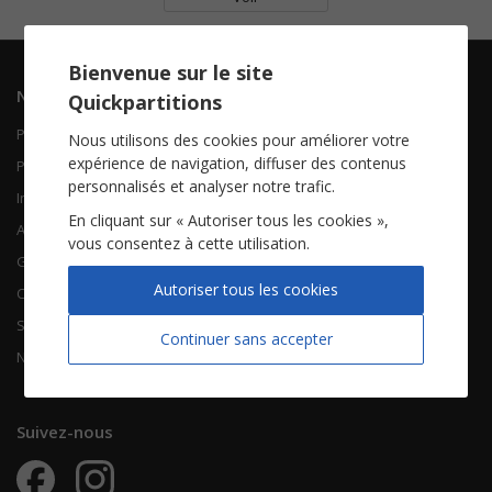
Bienvenue sur le site
Navigation
Informations
Quickpartitions
Piano Chant
Contactez-nous
Nous utilisons des cookies pour améliorer votre
expérience de navigation, diffuser des contenus
Piano Solo
Qui sommes-nous
personnalisés et analyser notre trafic.
Instruments solistes
FAQ
En cliquant sur « Autoriser tous les cookies »,
Accordéon
vous consentez à cette utilisation.
Guitare
À propos
Autoriser tous les cookies
Chorales
CGV
Songbooks
Mentions légales
Continuer sans accepter
Nouvelles partitions
Vie privée
Suivez-nous