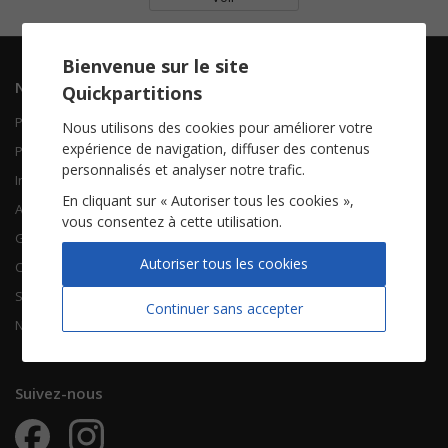
Bienvenue sur le site
Navigation
Informations
Quickpartitions
Piano Chant
Contactez-nous
Nous utilisons des cookies pour améliorer votre
expérience de navigation, diffuser des contenus
Piano Solo
Qui sommes-nous
personnalisés et analyser notre trafic.
Instruments solistes
FAQ
En cliquant sur « Autoriser tous les cookies »,
Accordéon
vous consentez à cette utilisation.
Guitare
À propos
Autoriser tous les cookies
Chorales
CGV
Songbooks
Mentions légales
Continuer sans accepter
Nouvelles partitions
Vie privée
Suivez-nous