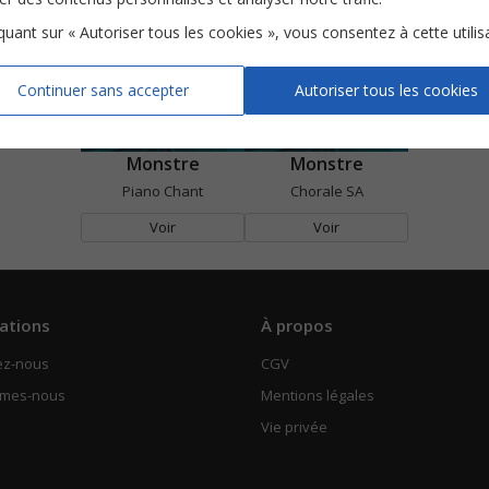
iquant sur « Autoriser tous les cookies », vous consentez à cette utilis
Continuer sans accepter
Autoriser tous les cookies
Monstre
Monstre
Piano Chant
Chorale SA
Voir
Voir
ations
À propos
ez-nous
CGV
mmes-nous
Mentions légales
Vie privée