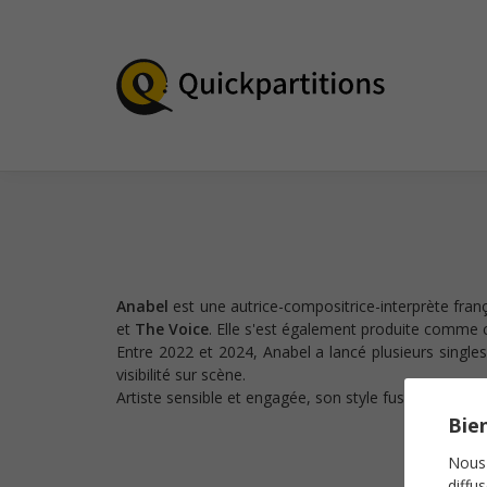
Anabel
est une autrice-compositrice-interprète fran
et
The Voice
. Elle s'est également produite comme 
Entre 2022 et 2024, Anabel a lancé plusieurs singl
visibilité sur scène.
Artiste sensible et engagée, son style fusionne des so
Bien
Nous 
diffu