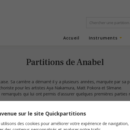
Accueil
Instruments
Partitions de Anabel
çaise. Sa carrière a démarré il y a plusieurs années, marquée par s
choriste pour les artistes Aya Nakamura, Matt Pokora et Slimane.
es remarqués qui lui ont permis d'assurer quelques premières parties
norités urbaines, rock et électro tout en donnant la priorité à l’interp
venue sur le site Quickpartitions
utilisons des cookies pour améliorer votre expérience de navigation,
ser des contenus personnalisés et analyser notre trafic.