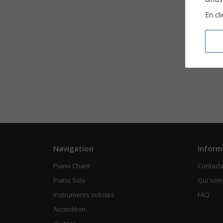
En cl
Navigation
Inform
Piano Chant
Contact
Piano Solo
Qui so
Instruments solistes
FAQ
Accordéon