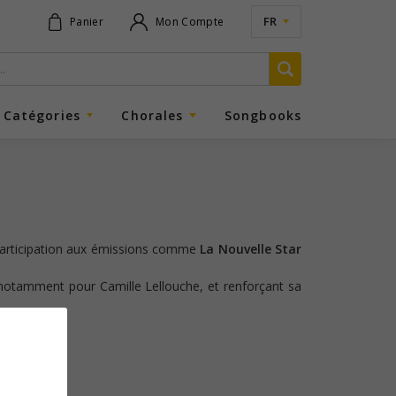
FR
Panier
Mon Compte
Catégories
Chorales
Songbooks
a participation aux émissions comme
La Nouvelle Star
 notamment pour Camille Lellouche, et renforçant sa
rétation.