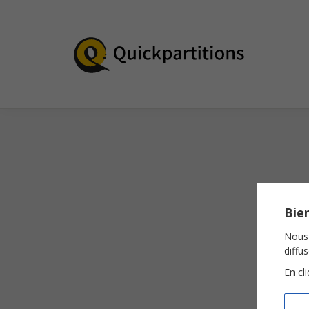
Bien
Nous 
diffu
En cl