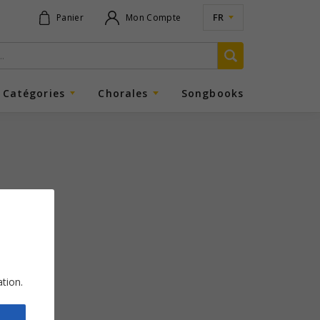
FR
Panier
Mon Compte
Catégories
Chorales
Songbooks
ation.