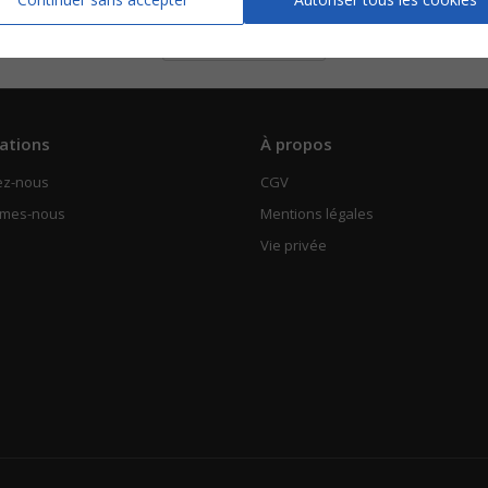
Piano Chant
Voir
ations
À propos
ez-nous
CGV
mmes-nous
Mentions légales
Vie privée