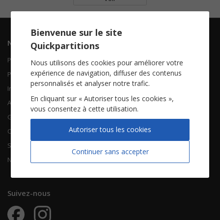
Bienvenue sur le site
Navigation
Informations
Quickpartitions
Piano Chant
Contactez-nous
Nous utilisons des cookies pour améliorer votre
expérience de navigation, diffuser des contenus
Piano Solo
Qui sommes-nous
personnalisés et analyser notre trafic.
Instruments solistes
FAQ
En cliquant sur « Autoriser tous les cookies »,
Accordéon
vous consentez à cette utilisation.
Guitare
À propos
Autoriser tous les cookies
Chorales
CGV
Songbooks
Mentions légales
Continuer sans accepter
Nouvelles partitions
Vie privée
Suivez-nous