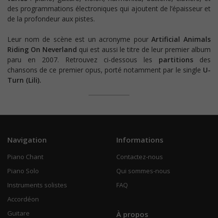
des programmations électroniques qui ajoutent de l’épaisseur et
de la profondeur aux pistes.
Leur nom de scène est un acronyme pour
Artificial Animals
Riding On Neverland
qui est aussi le titre de leur premier album
paru en 2007. Retrouvez ci-dessous les
partitions
des
chansons de ce premier opus, porté notamment par le single
U-
Turn (Lili).
Navigation
Informations
Piano Chant
Contactez-nous
Piano Solo
Qui sommes-nous
Instruments solistes
FAQ
Accordéon
Guitare
À propos