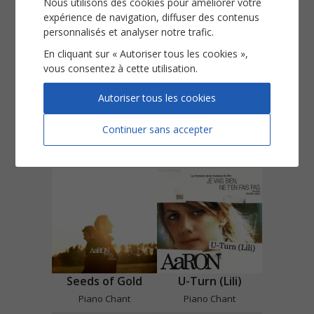
Nous utilisons des cookies pour améliorer votre
expérience de navigation, diffuser des contenus
personnalisés et analyser notre trafic.
En cliquant sur « Autoriser tous les cookies »,
vous consentez à cette utilisation.
Autoriser tous les cookies
Mister K
O-Song
Piano Chant
Piano Chant
Continuer sans accepter
Voir
Voir
Seeds of Gold
U-Turn (Lili)
Piano Chant
Piano Chant