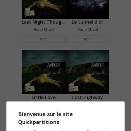
Last Night Thoughts
Le tunnel d'or
Piano Chant
Piano Chant
Voir
Voir
Little Love
Lost Highway
Piano Chant
Piano Chant
Bienvenue sur le site
Voir
Voir
Quickpartitions