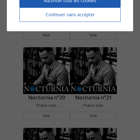
Autoriser tous les cookies
Continuer sans accepter
Nocturnia n°18
Nocturnia n°19
Piano solo
Piano solo
Voir
Voir
Nocturnia n°20
Nocturnia n°21
Piano solo
Piano solo
Voir
Voir