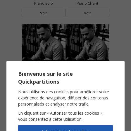
Piano solo
Piano Chant
Voir
Voir
Nocturnia n°16
Nocturnia n°17
Bienvenue sur le site
Piano solo
Piano solo
Quickpartitions
Voir
Voir
Nous utilisons des cookies pour améliorer votre
expérience de navigation, diffuser des contenus
personnalisés et analyser notre trafic.
En cliquant sur « Autoriser tous les cookies »,
vous consentez à cette utilisation.