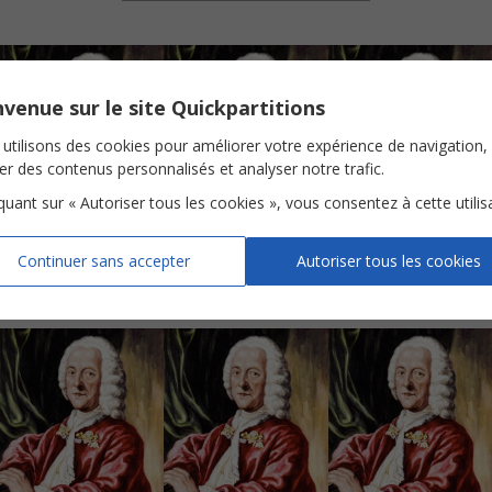
venue sur le site Quickpartitions
utilisons des cookies pour améliorer votre expérience de navigation,
ser des contenus personnalisés et analyser notre trafic.
iquant sur « Autoriser tous les cookies », vous consentez à cette utilis
Fantaisie en La majeur
Fantaisie en La mineur
Fantaisie en Mi majeur
Flûte
Flûte
Flûte
Continuer sans accepter
Autoriser tous les cookies
Voir
Voir
Voir