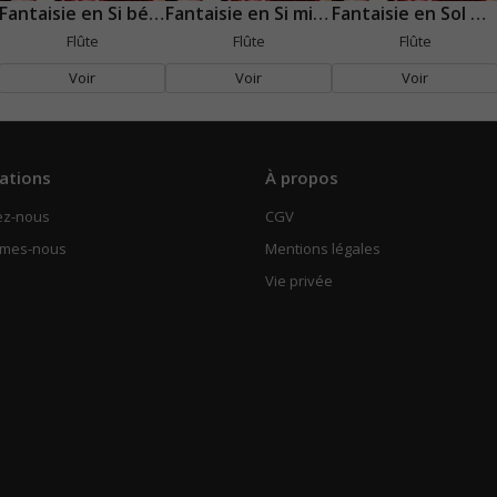
Fantaisie en Si bémol
Fantaisie en Si mineur
Fantaisie en Sol majeur
Flûte
Flûte
Flûte
Voir
Voir
Voir
ations
À propos
ez-nous
CGV
mmes-nous
Mentions légales
Vie privée