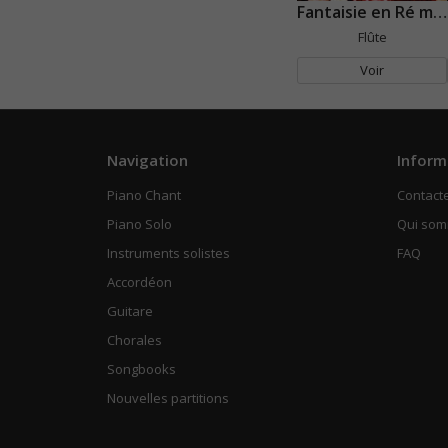
Fantaisie en Ré mineur
Flûte
Voir
Navigation
Inform
Piano Chant
Contact
Piano Solo
Qui so
Instruments solistes
FAQ
Accordéon
Guitare
Chorales
Songbooks
Nouvelles partitions