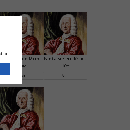
ation.
Fantaisie en Mi mineur
Fantaisie en Ré majeur
Flûte
Flûte
Voir
Voir