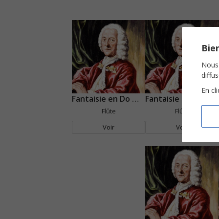
Bien
Nous 
diffu
En cl
Fantaisie en Do majeur
Fantaisie en Fa dièse mineur
Flûte
Flûte
Voir
Voir