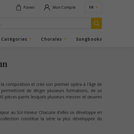
FR
Panier
Mon Compte
Catégories
Chorales
Songbooks
nn
 la composition et crée son premier opéra à l'âge de
 permettront de diriger plusieurs formations, de se
00 pièces parmi lesquels plusieurs messes et œuvres
majeur au Sol mineur Chacune d'elles se développe en
ollection constitue la série la plus développée du